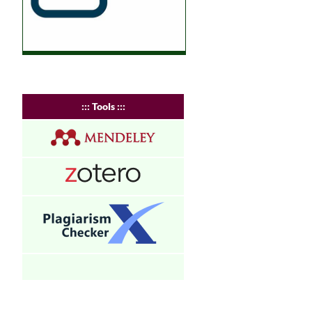
:
:: Tools :::