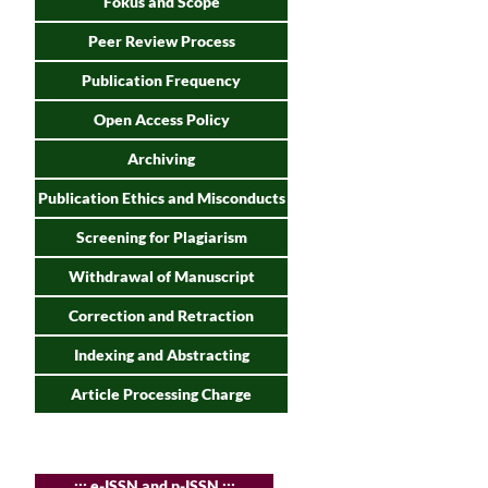
Fokus and Scope
Peer Review Process
Publication Frequency
Open Access Policy
Archiving
Publication Ethics and Misconducts
Screening for Plagiarism
Withdrawal of Manuscript
Correction and Retraction
Indexing and Abstracting
Article Processing Charge
:
:: e-ISSN and p-ISSN :::