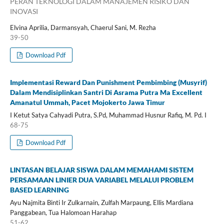
PERAN TEKNOLOGI DALAM MANAJEMEN RISIKO DAN
INOVASI
Elvina Aprilia, Darmansyah, Chaerul Sani, M. Rezha
39-50
Download Pdf
Implementasi Reward Dan Punishment Pembimbing (Musyrif)
Dalam Mendisiplinkan Santri Di Asrama Putra Ma Excellent
Amanatul Ummah, Pacet Mojokerto Jawa Timur
I Ketut Satya Cahyadi Putra, S.Pd, Muhammad Husnur Rafiq, M. Pd. I
68-75
Download Pdf
LINTASAN BELAJAR SISWA DALAM MEMAHAMI SISTEM
PERSAMAAN LINIER DUA VARIABEL MELALUI PROBLEM
BASED LEARNING
Ayu Najmita Binti Ir Zulkarnain, Zulfah Marpaung, Ellis Mardiana
Panggabean, Tua Halomoan Harahap
51-62