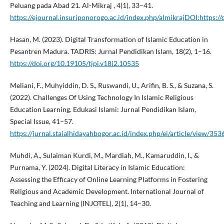
Peluang pada Abad 21. Al-Mikraj , 4(1), 33–41.
https://ejournal.insuriponorogo.ac.id/index.php/almikrajDOI:https:/
Hasan, M. (2023). Digital Transformation of Islamic Education in
Pesantren Madura. TADRIS: Jurnal Pendidikan Islam, 18(2), 1–16.
https://doi.org/10.19105/tjpi.v18i2.10535
Meliani, F., Muhyiddin, D. S., Ruswandi, U., Arifin, B. S., & Suzana, S.
(2022). Challenges Of Using Technology In Islamic Religious
Education Learning. Edukasi Islami: Jurnal Pendidikan Islam,
Special Issue, 41–57.
https://jurnal.staialhidayahbogor.ac.id/index.php/ei/article/view/353
Muhdi, A., Sulaiman Kurdi, M., Mardiah, M., Kamaruddin, I., &
Purnama, Y. (2024). Digital Literacy in Islamic Education:
Assessing the Efficacy of Online Learning Platforms in Fostering
Religious and Academic Development. International Journal of
Teaching and Learning (INJOTEL), 2(1), 14–30.