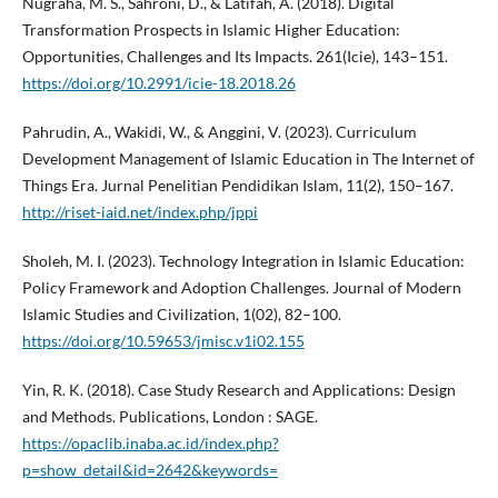
Nugraha, M. S., Sahroni, D., & Latifah, A. (2018). Digital
Transformation Prospects in Islamic Higher Education:
Opportunities, Challenges and Its Impacts. 261(Icie), 143–151.
https://doi.org/10.2991/icie-18.2018.26
Pahrudin, A., Wakidi, W., & Anggini, V. (2023). Curriculum
Development Management of Islamic Education in The Internet of
Things Era. Jurnal Penelitian Pendidikan Islam, 11(2), 150–167.
http://riset-iaid.net/index.php/jppi
Sholeh, M. I. (2023). Technology Integration in Islamic Education:
Policy Framework and Adoption Challenges. Journal of Modern
Islamic Studies and Civilization, 1(02), 82–100.
https://doi.org/10.59653/jmisc.v1i02.155
Yin, R. K. (2018). Case Study Research and Applications: Design
and Methods. Publications, London : SAGE.
https://opaclib.inaba.ac.id/index.php?
p=show_detail&id=2642&keywords=