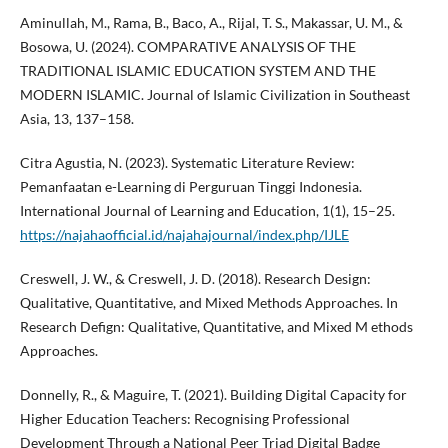
Aminullah, M., Rama, B., Baco, A., Rijal, T. S., Makassar, U. M., &
Bosowa, U. (2024). COMPARATIVE ANALYSIS OF THE
TRADITIONAL ISLAMIC EDUCATION SYSTEM AND THE
MODERN ISLAMIC. Journal of Islamic Civilization in Southeast
Asia, 13, 137–158.
Citra Agustia, N. (2023). Systematic Literature Review:
Pemanfaatan e-Learning di Perguruan Tinggi Indonesia.
International Journal of Learning and Education, 1(1), 15–25.
https://najahaofficial.id/najahajournal/index.php/IJLE
Creswell, J. W., & Creswell, J. D. (2018). Research Design:
Qualitative, Quantitative, and Mixed Methods Approaches. In
Research Defign: Qualitative, Quantitative, and Mixed M ethods
Approaches.
Donnelly, R., & Maguire, T. (2021). Building Digital Capacity for
Higher Education Teachers: Recognising Professional
Development Through a National Peer Triad Digital Badge