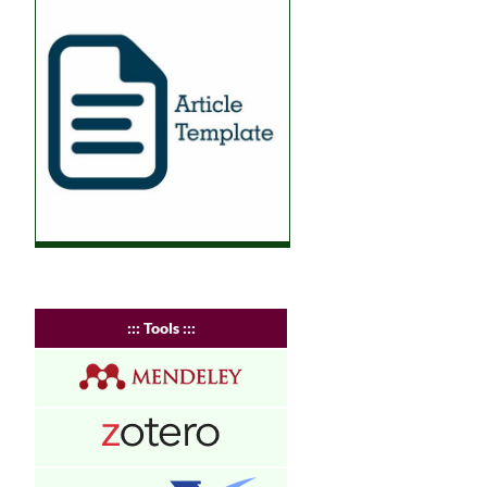
:
:: Tools :::