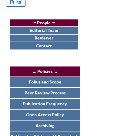
Pdf
:
:: People :::
Editorial Team
Reviewer
Contact
:
:: Policies :::
Fokus and Scope
Peer Review Process
Publication Frequency
Open Access Policy
Archiving