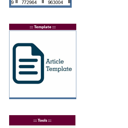
:
:: Template :::
:
:: Tools :::