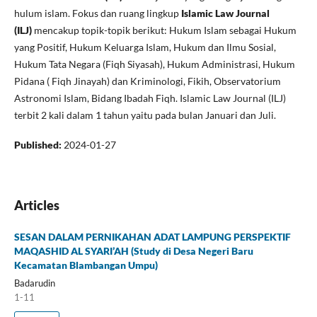
hulum islam. Fokus dan ruang lingkup
Islamic Law Journal
(ILJ)
mencakup topik-topik berikut: Hukum Islam sebagai Hukum
yang Positif, Hukum Keluarga Islam, Hukum dan Ilmu Sosial,
Hukum Tata Negara (Fiqh Siyasah), Hukum Administrasi, Hukum
Pidana ( Fiqh Jinayah) dan Kriminologi, Fikih, Observatorium
Astronomi Islam, Bidang Ibadah Fiqh. Islamic Law Journal (ILJ)
terbit 2 kali dalam 1 tahun yaitu pada bulan Januari dan Juli.
Published:
2024-01-27
Articles
SESAN DALAM PERNIKAHAN ADAT LAMPUNG PERSPEKTIF
MAQASHID AL SYARI’AH (Study di Desa Negeri Baru
Kecamatan Blambangan Umpu)
Badarudin
1-11