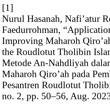
[1]
Nurul Hasanah, Nafi’atur R
Faedurrohman, “Applicatio
Improving Maharoh Qiro’ah 
the Roudlotut Tholibin Isl
Metode An-Nahdliyah dala
Maharoh Qiro’ah pada Pemb
Pesantren Roudlotut Tholib
no. 2, pp. 50–56, Aug. 2023